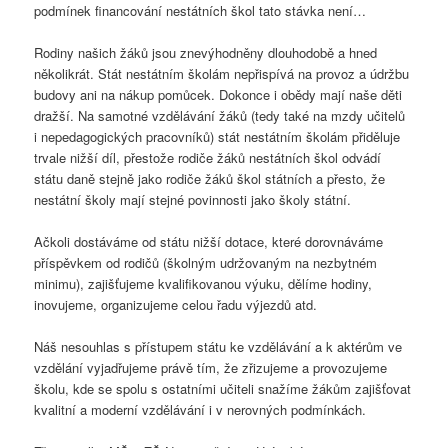
podmínek financování nestátních škol tato stávka není…
Rodiny našich žáků jsou znevýhodněny dlouhodobě a hned
několikrát. Stát nestátním školám nepřispívá na provoz a údržbu
budovy ani na nákup pomůcek. Dokonce i obědy mají naše děti
dražší. Na samotné vzdělávání žáků (tedy také na mzdy učitelů
i nepedagogických pracovníků) stát nestátním školám přiděluje
trvale nižší díl, přestože rodiče žáků nestátních škol odvádí
státu daně stejně jako rodiče žáků škol státních a přesto, že
nestátní školy mají stejné povinnosti jako školy státní.
Ačkoli dostáváme od státu nižší dotace, které dorovnáváme
příspěvkem od rodičů (školným udržovaným na nezbytném
minimu), zajišťujeme kvalifikovanou výuku, dělíme hodiny,
inovujeme, organizujeme celou řadu výjezdů atd.
Náš nesouhlas s přístupem státu ke vzdělávání a k aktérům ve
vzdělání vyjadřujeme právě tím, že zřizujeme a provozujeme
školu, kde se spolu s ostatními učiteli snažíme žákům zajišťovat
kvalitní a moderní vzdělávání i v nerovných podmínkách.