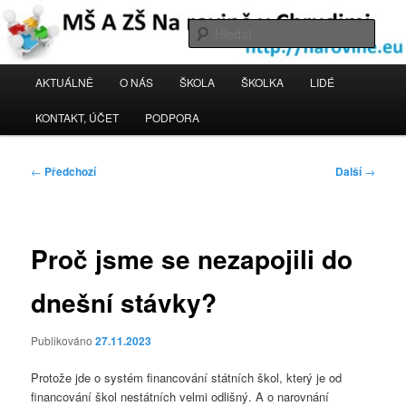
Přejít
k
Hleda
hlavnímu
obsahu
MŠ a ZŠ Na rovině Chrudim
Hlavní
AKTUÁLNĚ
O NÁS
ŠKOLA
ŠKOLKA
LIDÉ
webu
navigační
menu
KONTAKT, ÚČET
PODPORA
Navigace
←
Předchozí
Další
→
pro
příspěvky
Proč jsme se nezapojili do
dnešní stávky?
Publikováno
27.11.2023
Protože jde o systém financování státních škol, který je od
financování škol nestátních velmi odlišný. A o narovnání