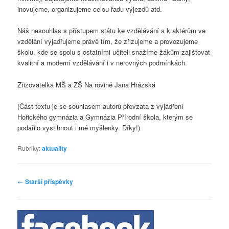
inovujeme, organizujeme celou řadu výjezdů atd.
Náš nesouhlas s přístupem státu ke vzdělávání a k aktérům ve
vzdělání vyjadřujeme právě tím, že zřizujeme a provozujeme
školu, kde se spolu s ostatními učiteli snažíme žákům zajišťovat
kvalitní a moderní vzdělávání i v nerovných podmínkách.
Zřizovatelka MŠ a ZŠ Na rovině Jana Hrázská
(Část textu je se souhlasem autorů převzata z vyjádření
Hořického gymnázia a Gymnázia Přírodní škola, kterým se
podařilo vystihnout i mé myšlenky. Díky!)
Rubriky:
aktuality
Navigace
←
Starší příspěvky
pro
příspěvky