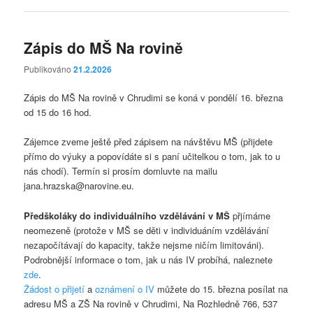
Zápis do MŠ Na rovině
Publikováno
21.2.2026
Zápis do MŠ Na rovině v Chrudimi se koná v pondělí 16. března
od 15 do 16 hod.
Zájemce zveme ještě před zápisem na návštěvu MŠ (přijdete
přímo do výuky a popovídáte si s paní učitelkou o tom, jak to u
nás chodí). Termín si prosím domluvte na mailu
jana.hrazska@narovine.eu.
Předškoláky do individuálního vzdělávání v
MŠ
přjímáme
neomezeně (protože v MŠ se děti v individuáním vzdělávání
nezapočítávají do kapacity, takže nejsme ničím limitováni).
Podrobnější informace o tom, jak u nás IV probíhá, naleznete
zde
.
Žádost o přijetí
a
oznámení o IV
můžete do 15. března posílat na
adresu MŠ a ZŠ Na rovině v Chrudimi, Na Rozhledně 766, 537