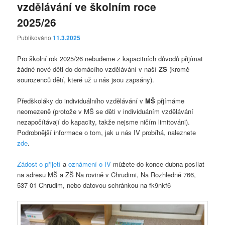
vzdělávání ve školním roce
2025/26
Publikováno
11.3.2025
Pro školní rok 2025/26 nebudeme z kapacitních důvodů přijímat
žádné nové děti do domácího vzdělávání v naší
ZŠ
(kromě
sourozenců dětí, které už u nás jsou zapsány).
Předškoláky do individuálního vzdělávání v
MŠ
přjímáme
neomezeně (protože v MŠ se děti v individuáním vzdělávání
nezapočítávají do kapacity, takže nejsme ničím limitováni).
Podrobnější informace o tom, jak u nás IV probíhá, naleznete
zde
.
Žádost o přijetí
a
oznámení o IV
můžete do konce dubna posílat
na adresu MŠ a ZŠ Na rovině v Chrudimi, Na Rozhledně 766,
537 01 Chrudim, nebo datovou schránkou na fk9nkf6