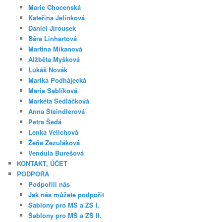
Marie Chocenská
Kateřina Jelínková
Daniel Jirousek
Bára Linhartová
Martina Mikanová
Alžběta Myšková
Lukáš Novák
Marika Podhájecká
Marie Sablíková
Markéta Sedláčková
Anna Šteindlerová
Petra Šedá
Lenka Velichová
Žeňa Zezuláková
Vendula Burešová
KONTAKT, ÚČET
PODPORA
Podpořili nás
Jak nás můžete podpořit
Šablony pro MŠ a ZŠ I.
Šablony pro MŠ a ZŠ II.