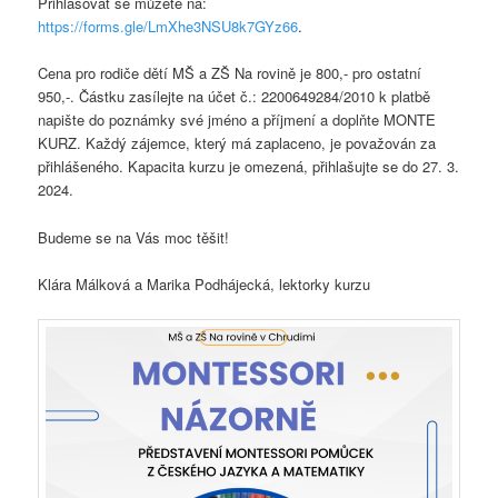
Přihlašovat se můžete na:
https://forms.gle/LmXhe3NSU8k7GYz66
.
Cena pro rodiče dětí MŠ a ZŠ Na rovině je 800,- pro ostatní
950,-. Částku zasílejte na účet č.: 2200649284/2010 k platbě
napište do poznámky své jméno a příjmení a doplňte MONTE
KURZ. Každý zájemce, který má zaplaceno, je považován za
přihlášeného. Kapacita kurzu je omezená, přihlašujte se do 27. 3.
2024.
Budeme se na Vás moc těšit!
Klára Málková a Marika Podhájecká, lektorky kurzu