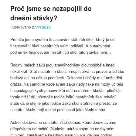
Proč jsme se nezapojili do
dnešní stávky?
Publikováno
27.11.2023
Protože jde o systém financování státních škol, který je od
financování škol nestátních velmi odlišný. A o narovnání
podmínek financování nestátních škol tato stávka není…
Rodiny našich žáků jsou znevýhodněny dlouhodobě a hned
několikrát. Stát nestátním školám nepřispívá na provoz a údržbu
budovy ani na nákup pomůcek. Dokonce i obědy mají naše děti
dražší. Na samotné vzdělávání žáků (tedy také na mzdy učitelů
i nepedagogických pracovníků) stát nestátním školám přiděluje
trvale nižší díl, přestože rodiče žáků nestátních škol odvádí
státu daně stejně jako rodiče žáků škol státních a přesto, že
nestátní školy mají stejné povinnosti jako školy státní.
Ačkoli dostáváme od státu nižší dotace, které dorovnáváme
příspěvkem od rodičů (školným udržovaným na nezbytném
minimu), zajišťujeme kvalifikovanou výuku, dělíme hodiny,