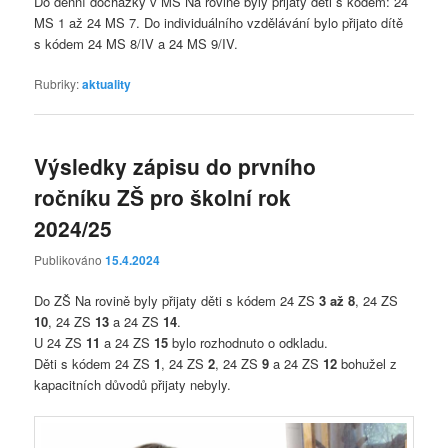
Do denní docházky v MŠ Na rovině byly přijaty děti s kódem: 24
MS 1 až 24 MS 7. Do individuálního vzdělávání bylo přijato dítě
s kódem 24 MS 8/IV a 24 MS 9/IV.
Rubriky:
aktuality
Výsledky zápisu do prvního
ročníku ZŠ pro školní rok
2024/25
Publikováno
15.4.2024
Do ZŠ Na rovině byly přijaty děti s kódem 24 ZS
3 až 8
, 24 ZS
10
, 24 ZS
13
a 24 ZS
14
.
U 24 ZS
11
a 24 ZS
15
bylo rozhodnuto o odkladu.
Děti s kódem 24 ZS
1
, 24 ZS
2
, 24 ZS
9
a 24 ZS
12
bohužel z
kapacitních důvodů přijaty nebyly.