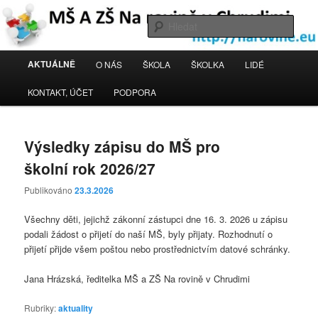
Přejít
Přejít
k
k
Hleda
hlavnímu
obsahu
obsahu
postranního
MŠ a ZŠ Na rovině Chrudim
Hlavní
AKTUÁLNĚ
O NÁS
ŠKOLA
ŠKOLKA
LIDÉ
webu
panelu
navigační
menu
KONTAKT, ÚČET
PODPORA
Výsledky zápisu do MŠ pro
školní rok 2026/27
Publikováno
23.3.2026
Všechny děti, jejichž zákonní zástupci dne 16. 3. 2026 u zápisu
podali žádost o přijetí do naší MŠ, byly přijaty. Rozhodnutí o
přijetí přijde všem poštou nebo prostřednictvím datové schránky.
Jana Hrázská, ředitelka MŠ a ZŠ Na rovině v Chrudimi
Rubriky:
aktuality