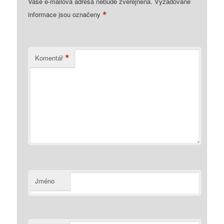
Vaše e-mailová adresa nebude zveřejněna.
Vyžadované
*
informace jsou označeny
*
Komentář
Jméno