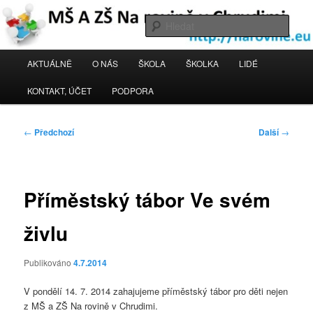
Přejít
k
Hleda
hlavnímu
obsahu
MŠ a ZŠ Na rovině Chrudim
Hlavní
AKTUÁLNĚ
O NÁS
ŠKOLA
ŠKOLKA
LIDÉ
webu
navigační
menu
KONTAKT, ÚČET
PODPORA
Navigace
←
Předchozí
Další
→
pro
příspěvky
Příměstský tábor Ve svém
živlu
Publikováno
4.7.2014
V pondělí 14. 7. 2014 zahajujeme příměstský tábor pro děti nejen
z MŠ a ZŠ Na rovině v Chrudimi.